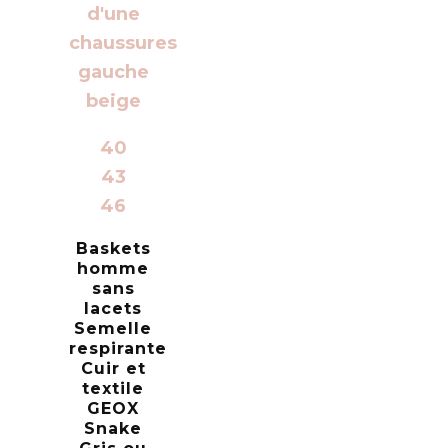
40
43
46
Baskets
homme
sans
lacets
Semelle
respirante
Cuir et
textile
GEOX
Snake