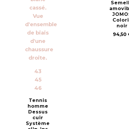
Semel
amovib
JOMO
Color
noir
94,50
43
45
46
Tennis
homme
Dessus
cuir
Système