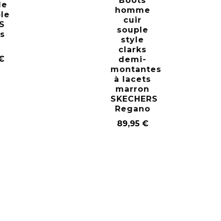
Boots
le
homme
le
cuir
S
souple
is
style
clarks
€
demi-
montantes
à lacets
marron
SKECHERS
Regano
89,95
€