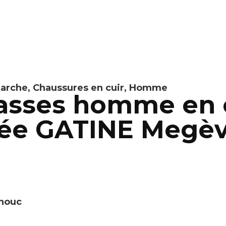
marche
,
Chaussures en cuir
,
Homme
asses homme en cu
tée GATINE Megè
chouc