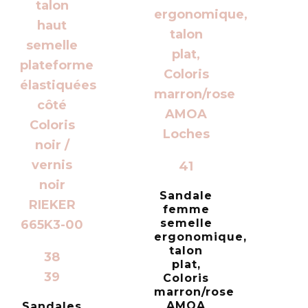
41
Sandale
femme
semelle
ergonomique,
talon
38
plat,
39
Coloris
marron/rose
AMOA
Sandales