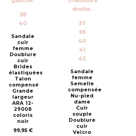
38
40
37
38
Sandale
40
cuir
femme
41
Doublure
42
cuir
Brides
Sandale
élastiquées
femme
Talon
Semelle
compensé
compensée
Grande
Nu-pied
largeur
dame
ARA 12-
Cuir
29008
souple
coloris
Doublure
noir
cuir
99,95
€
Velcro