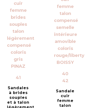
40
41
42
Sandales
Sandale
à brides
cuir
souples
femme
et à talon
talon
légèrement