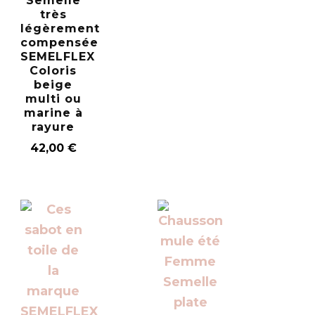
Semelle
très
légèrement
compensée
SEMELFLEX
Coloris
beige
multi ou
marine à
rayure
42,00
€