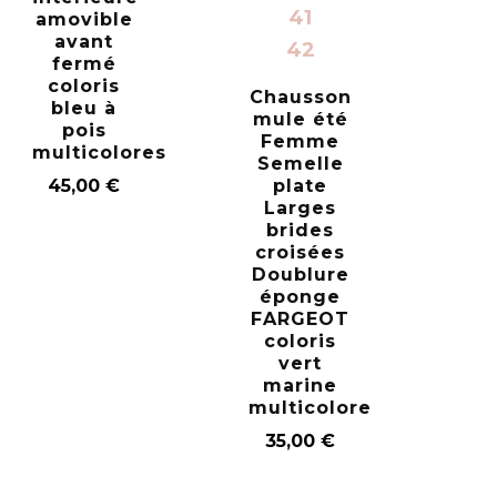
41
amovible
avant
42
fermé
coloris
Chausson
bleu à
mule été
pois
Femme
multicolores
Semelle
45,00
€
plate
Larges
brides
croisées
Doublure
éponge
FARGEOT
coloris
vert
marine
multicolore
35,00
€