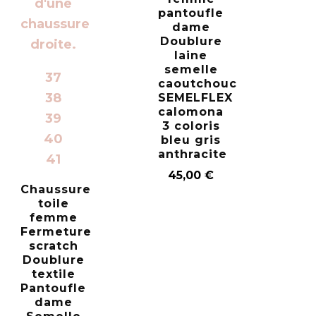
pantoufle
dame
Doublure
laine
semelle
37
caoutchouc
38
SEMELFLEX
calomona
39
3 coloris
40
bleu gris
anthracite
41
45,00
€
Chaussure
toile
femme
Fermeture
scratch
Doublure
textile
Pantoufle
dame