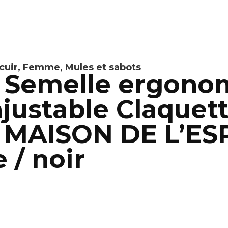
cuir
,
Femme
,
Mules et sabots
Semelle ergonom
ajustable Claque
 MAISON DE L’ES
 / noir