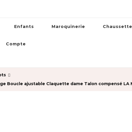
Enfants
Maroquinerie
Chaussett
Compte
ots
ège Boucle ajustable Claquette dame Talon compensé LA M