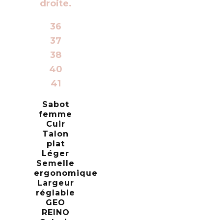
36
37
38
40
41
Sabot
femme
Cuir
Talon
plat
Léger
Semelle
ergonomique
Largeur
réglable
GEO
REINO