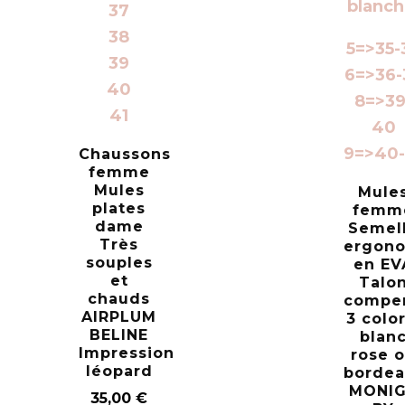
37
38
5=>35-
39
6=>36-
40
8=>39
41
40
9=>40-
Chaussons
femme
Mules
Mule
plates
femm
dame
Semel
Très
ergon
souples
en EV
et
Talo
chauds
compe
AIRPLUM
3 color
BELINE
blan
Impression
rose 
léopard
bordea
MONI
35,00
€