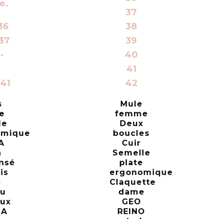
37
36
38
37
39
-
40
41
41
42
s
Mule
e
femme
le
Deux
omique
boucles
A
Cuir
n
Semelle
nsé
plate
is
ergonomique
c
Claquette
ou
dame
ux
GEO
GA
REINO