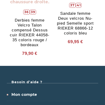
37
41
36
39
Sandale femme
Deux velcros Nu-
Derbies femme
pied Semelle sport
Velcro Talon
RIEKER 68866-12
compensé Dessus
coloris bleu
cuir RIEKER 44058-
35 coloris rouge /
69,95
€
bordeaux
79,90
€
Besoin d’aide ?
Mon compte