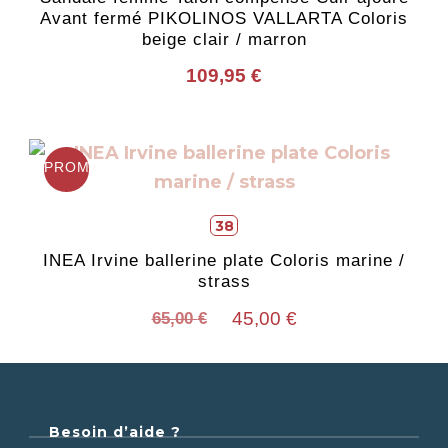
peuvent
Avant fermé PIKOLINOS VALLARTA Coloris
être
beige clair / marron
choisies
109,95
€
sur
la
page
Ce
PROMO !
du
produit
produit
a
38
plusieurs
INEA Irvine ballerine plate Coloris marine /
variations.
strass
Les
Le
Le
45,00
€
65,00
€
options
prix
prix
peuvent
initial
actuel
être
était :
est :
choisies
65,00 €.
45,00 €.
Besoin d’aide ?
sur