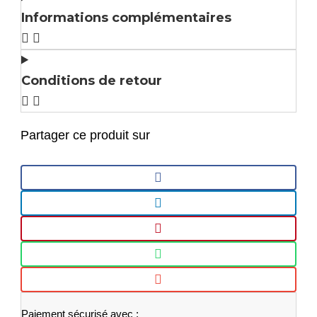
cuir
Informations complémentaires
avant
et
talon
Conditions de retour
fermés
coloris
Partager ce produit sur
bleu
ou
marron
PIKOLINOS
P.VALLARTA
Paiement sécurisé avec :