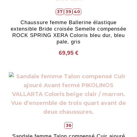
Les
37
39
40
options
Chaussure femme Ballerine élastique
peuvent
extensible Bride croisée Semelle compensée
être
ROCK SPRING XERA Coloris bleu dur, bleu
pale, gris
choisies
sur
69,95
€
la
page
Ce
du
produit
produit
a
plusieurs
variations.
Les
36
options
Sandale femme Talon compensé Cuir ajouré