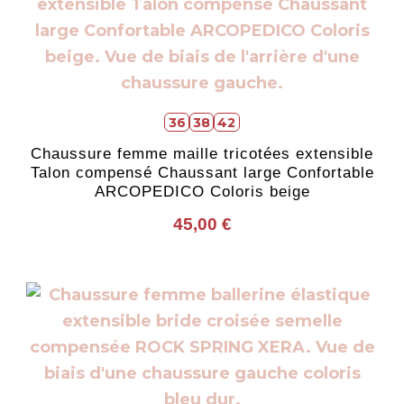
produit
a
plusieurs
variations.
Les
36
38
42
options
Chaussure femme maille tricotées extensible
peuvent
Talon compensé Chaussant large Confortable
être
ARCOPEDICO Coloris beige
choisies
45,00
€
sur
la
page
Ce
du
produit
produit
a
plusieurs
variations.