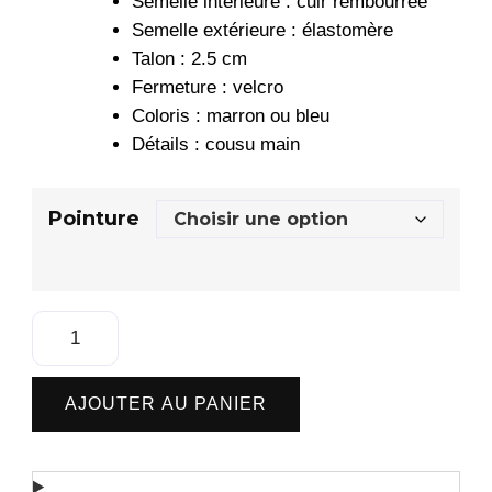
Semelle intérieure : cuir rembourrée
Semelle extérieure : élastomère
Talon : 2.5 cm
Fermeture : velcro
Coloris : marron ou bleu
Détails : cousu main
Pointure
quantité
de
Sandale
AJOUTER AU PANIER
plate
femme
en