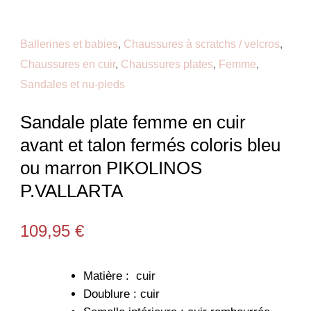
Ballerines et babies
,
Chaussures à scratchs / velcros
,
Chaussures en cuir
,
Chaussures plates
,
Femme
,
Sandales et nu-pieds
Sandale plate femme en cuir
avant et talon fermés coloris bleu
ou marron PIKOLINOS
P.VALLARTA
109,95
€
Matière : cuir
Doublure : cuir