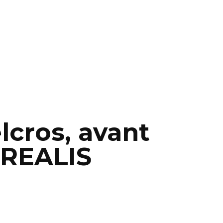
lcros, avant
OREALIS