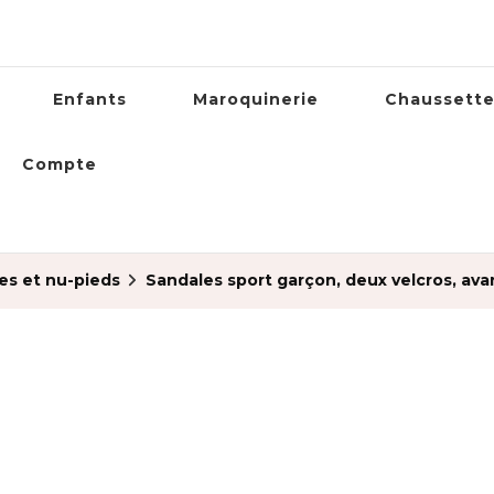
Enfants
Maroquinerie
Chaussett
Compte
es et nu-pieds
Sandales sport garçon, deux velcros, av