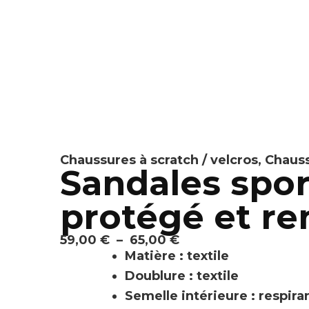
Chaussures à scratch / velcros
,
Chauss
Sandales spor
protégé et r
59,00
€
–
65,00
€
Matière : textile
Doublure : textile
Semelle intérieure : respiran