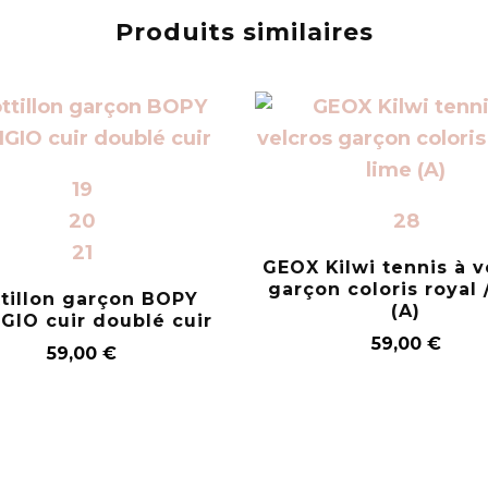
Produits similaires
19
20
28
21
GEOX Kilwi tennis à v
garçon coloris royal 
tillon garçon BOPY
(A)
GIO cuir doublé cuir
59,00
€
59,00
€