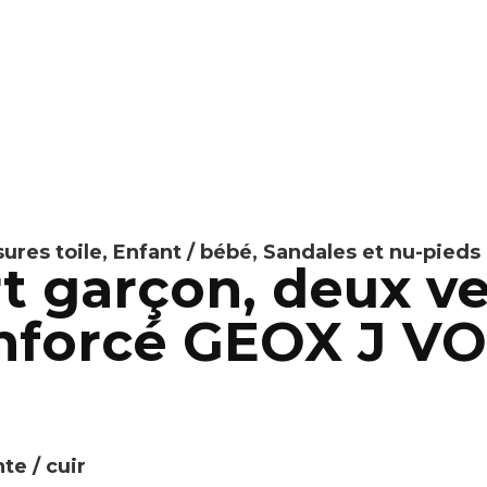
ures toile
,
Enfant / bébé
,
Sandales et nu-pieds
t garçon, deux ve
enforcé GEOX J V
te / cuir