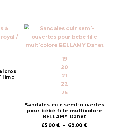
19
20
elcros
21
/ lime
22
25
Sandales cuir semi-ouvertes
pour bébé fille multicolore
BELLAMY Danet
65,00
€
–
69,00
€