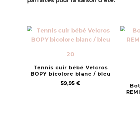
parfaites pour la saison d’été.
20
Tennis cuir bébé Velcros
BOPY bicolore blanc / bleu
59,95
€
Bot
REMI