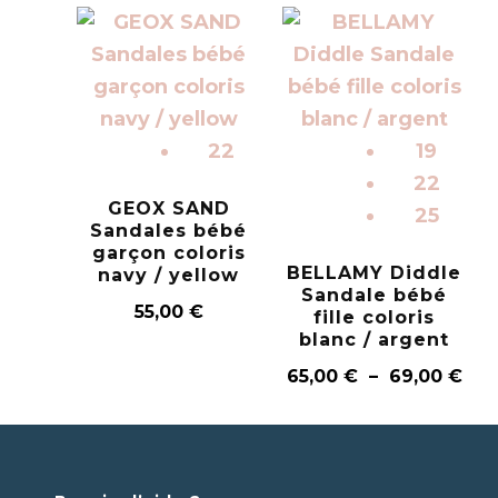
22
19
22
GEOX SAND
25
Sandales bébé
garçon coloris
BELLAMY Diddle
navy / yellow
Sandale bébé
55,00
€
fille coloris
blanc / argent
65,00
€
–
69,00
€