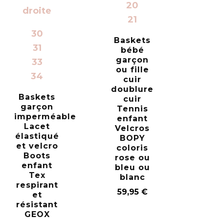
20
21
30
Baskets
31
bébé
garçon
33
ou fille
34
cuir
doublure
Baskets
cuir
garçon
Tennis
imperméable
enfant
Lacet
Velcros
élastiqué
BOPY
et velcro
coloris
Boots
rose ou
enfant
bleu ou
Tex
blanc
respirant
59,95
€
et
résistant
GEOX