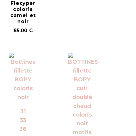
Flexyper
coloris
camel et
noir
85,00
€
31
33
36