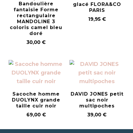
Bandoulière
glacé FLORA&CO
fantaisie Forme
PARIS
rectangulaire
19,95
€
MANDOLINE 3
coloris camel bleu
doré
30,00
€
Sacoche homme
DAVID JONES petit
DUOLYNX grande
sac noir
taille cuir noir
multipoches
69,00
€
39,00
€