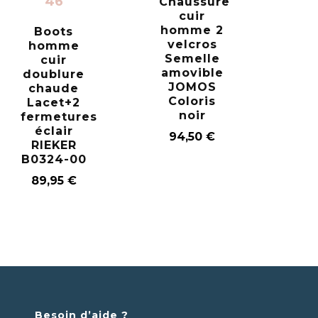
46
Chaussure
cuir
homme 2
Boots
velcros
homme
Semelle
cuir
amovible
doublure
JOMOS
chaude
Coloris
Lacet+2
noir
fermetures
éclair
94,50
€
RIEKER
B0324-00
89,95
€
Besoin d’aide ?