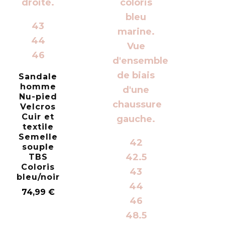
43
44
46
Sandale
homme
Nu-pied
Velcros
Cuir et
textile
Semelle
42
souple
42.5
TBS
Coloris
43
bleu/noir
44
74,99
€
46
48.5