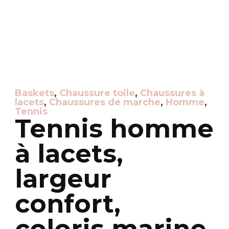
Baskets
,
Chaussure toile
,
Chaussures à
lacets
,
Chaussures de marche
,
Homme
,
Tennis
Tennis homme
à lacets,
largeur
confort,
coloris marine