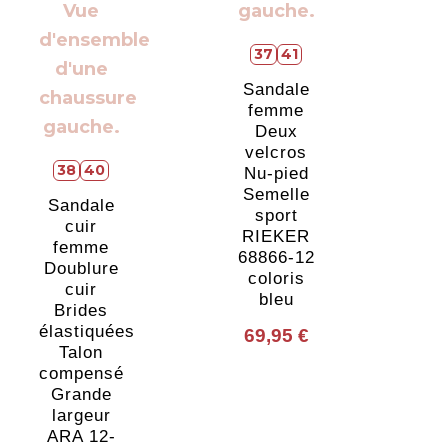
37
41
Sandale
femme
Deux
velcros
38
40
Nu-pied
Semelle
Sandale
sport
cuir
RIEKER
femme
68866-12
Doublure
coloris
cuir
bleu
Brides
élastiquées
69,95
€
Talon
compensé
Grande
largeur
ARA 12-