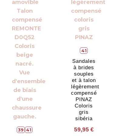
41
Sandales
à brides
souples
et à talon
légèrement
compensé
PINAZ
Coloris
gris
sibéria
59,95
€
39
41