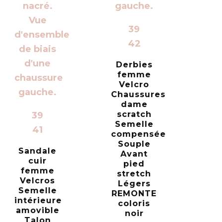
39
42
Derbies
femme
Velcro
Chaussures
dame
scratch
39
Semelle
41
compensée
Souple
Sandale
Avant
cuir
pied
femme
stretch
Velcros
Légers
Semelle
REMONTE
intérieure
coloris
amovible
noir
Talon