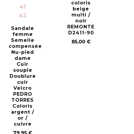
coloris
41
beige
multi /
42
noir
REMONTE
Sandale
D2411-90
femme
Semelle
85,00
€
compensée
Nu-pied
dame
Cuir
souple
Doublure
cuir
Velcro
PEDRO
TORRES
Coloris
argent /
or /
cuivre
79,95
€