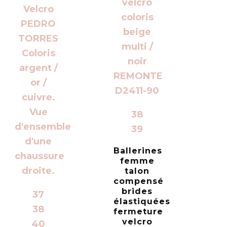
38
39
Ballerines
femme
talon
compensé
brides
37
élastiquées
38
fermeture
velcro
40