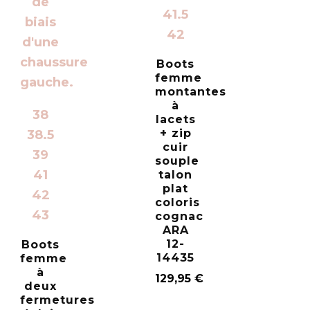
41.5
42
Boots
femme
montantes
à
38
lacets
+ zip
38.5
cuir
39
souple
41
talon
plat
42
coloris
43
cognac
ARA
12-
Boots
14435
femme
à
129,95
€
deux
fermetures