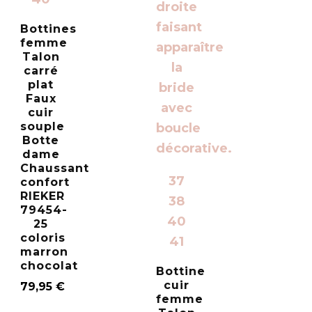
Bottines
femme
Talon
carré
plat
Faux
cuir
souple
Botte
dame
Chaussant
37
confort
RIEKER
38
79454-
40
25
coloris
41
marron
chocolat
Bottine
cuir
79,95
€
femme