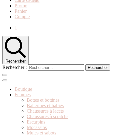
Carte cadeau
Promo
Panier
Compte
Rechercher
Rechercher :
Boutique
Femmes
Bottes et bottines
Ballerines et babies
Chaussures à lacets
Chaussures à scratchs
Escarpins
Mocassins
Mules et sabots