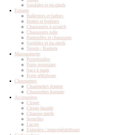
Sandales et nu-pieds
Enfants
Ballerines et babies
Bottes et bottines
Chaussures à scratch
Chaussures toile
Pantoufles et chaussons
Sandales et nu-pieds
Tennis / Baskets
Maroquinerie
Portefeuilles
Porte monnaies
Sacs à main
Porte téléphone
Chaussettes
Chaussettes femme
Chaussettes homme
Accessoires
Cirage
Cirage liquide
Chausse-pieds
Semelles
Lacets
Entretien / imperméabilisant