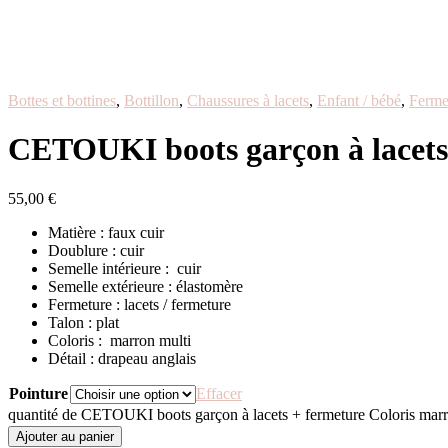
Bottes et bottines
,
Bottillon
,
Chaussures à lacets
,
Enfant / bébé
,
Ferme
CETOUKI boots garçon à lacets
55,00
€
Matière : faux cuir
Doublure : cuir
Semelle intérieure : cuir
Semelle extérieure : élastomère
Fermeture : lacets / fermeture
Talon : plat
Coloris : marron multi
Détail : drapeau anglais
Pointure
Effacer
quantité de CETOUKI boots garçon à lacets + fermeture Coloris marr
Ajouter au panier