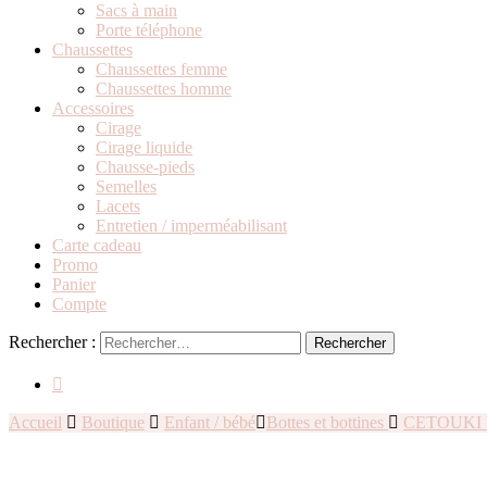
Sacs à main
Porte téléphone
Chaussettes
Chaussettes femme
Chaussettes homme
Accessoires
Cirage
Cirage liquide
Chausse-pieds
Semelles
Lacets
Entretien / imperméabilisant
Carte cadeau
Promo
Panier
Compte
Rechercher :
Accueil
Boutique
Enfant / bébé
Bottes et bottines
CETOUKI boo