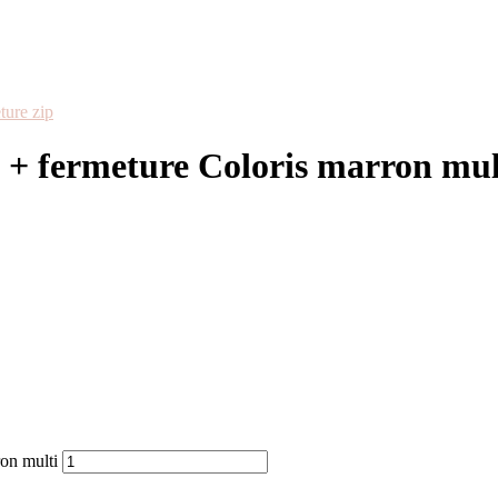
ture zip
 + fermeture Coloris marron mul
on multi