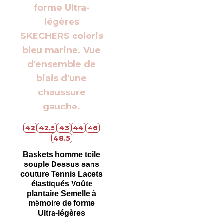
42
42.5
43
44
46
48.5
Baskets homme toile
souple Dessus sans
couture Tennis Lacets
élastiqués Voûte
plantaire Semelle à
mémoire de forme
Ultra-légères