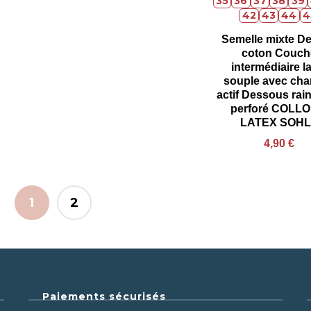
35
36
37
38
39
42
43
44
4
Semelle mixte D
coton Couch
intermédiaire l
souple avec ch
actif Dessous rain
perforé COLLO
LATEX SOH
4,90
€
1
2
Paiements sécurisés