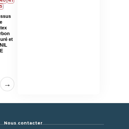
40
41
5
essus
e
atex
arbon
uré et
NIL
LE
→
Nous contacter