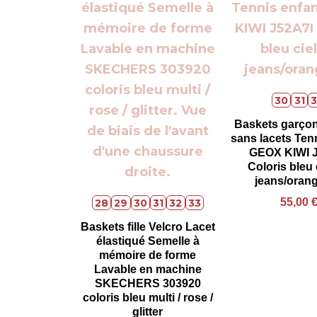
30
31
3
Baskets garçon
sans lacets Ten
GEOX KIWI 
Coloris bleu 
jeans/orang
55,00
28
29
30
31
32
33
Baskets fille Velcro Lacet
élastiqué Semelle à
mémoire de forme
Lavable en machine
SKECHERS 303920
coloris bleu multi / rose /
glitter