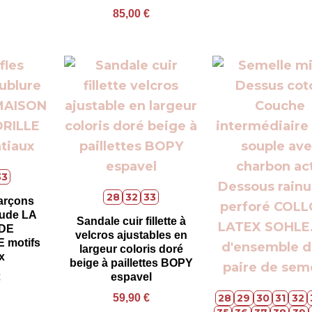
85,00
€
33
28
32
33
arçons
aude LA
Sandale cuir fillette à
DE
velcros ajustables en
 motifs
largeur coloris doré
x
beige à paillettes BOPY
espavel
€
59,90
€
28
29
30
31
32