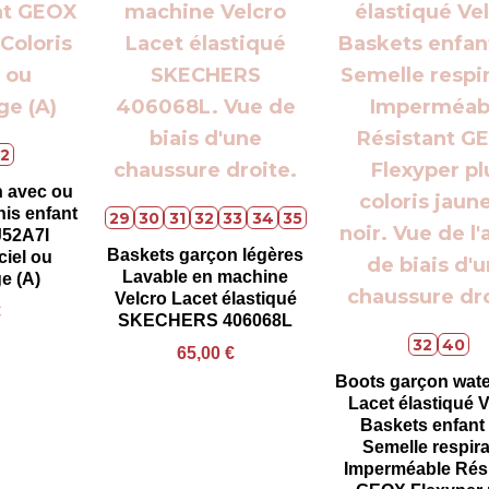
2
 avec ou
nis enfant
29
30
31
32
33
34
35
J52A7I
Baskets garçon légères
ciel ou
Lavable en machine
e (A)
Velcro Lacet élastiqué
€
SKECHERS 406068L
32
40
65,00
€
Boots garçon wate
Lacet élastiqué V
Baskets enfant
Semelle respir
Imperméable Rési