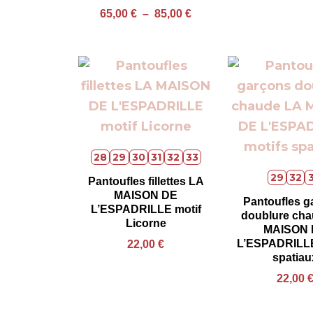
65,00
€
–
85,00
€
28
29
30
31
32
33
29
32
Pantoufles fillettes LA
MAISON DE
Pantoufles g
L’ESPADRILLE motif
doublure ch
Licorne
MAISON 
L’ESPADRILLE
22,00
€
spatiau
22,00