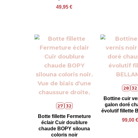
49,95
€
28
32
Bottine cuir ve
galon doré ch
27
32
évolutif fillet
Botte fillette Fermeture
99,00
éclair Cuir doublure
chaude BOPY silouna
coloris noir