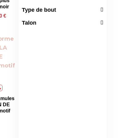
plus
 noir
Type de bout
00
€
Talon
4
 mules
N DE
otif