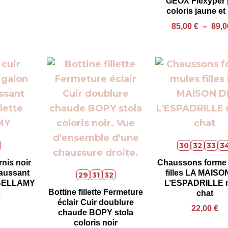
GEOX Flexyper 
coloris jaune et
85,00
€
–
89,
30
32
33
3
rnis noir
Chaussons forme
aussant
filles LA MAISO
29
31
32
te BELLAMY
L’ESPADRILLE m
Bottine fillette Fermeture
chat
€
éclair Cuir doublure
22,00
€
chaude BOPY stola
coloris noir