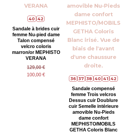
40
42
Sandale à brides cuir
femme Nu-pied dame
Talon compensé
velcro coloris
marron/or MEPHISTO
VERANA
129,00
€
100,00
€
36
37
38
40
41
42
Sandale compensé
femme Trois velcros
Dessus cuir Doublure
cuir Semelle intérieure
amovible Nu-Pieds
dame confort
MEPHISTO/MOBILS
GETHA Coloris Blanc