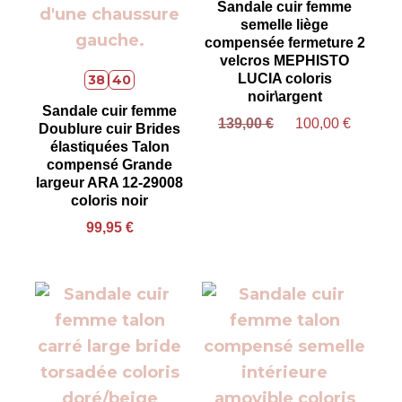
Sandale cuir femme
semelle liège
compensée fermeture 2
velcros MEPHISTO
LUCIA coloris
38
40
noir\argent
Sandale cuir femme
139,00
€
100,00
€
Doublure cuir Brides
élastiquées Talon
compensé Grande
largeur ARA 12-29008
coloris noir
99,95
€