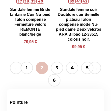
37
38
39
40
39
41
42
Sandale femme Bride
Sandale femme cuir
fantaisie Cuir Nu-pied
Doublure cuir Semelle
Talon compensé
plateau Talon
Fermeture velcro
compensé mode Nu-
REMONTE
pied dame Deux velcros
blanc/beige
ARA Bilbao 12-33515
coloris noir.
79,95
€
99,95
€
←
→
1
2
3
4
5
6
Pointure