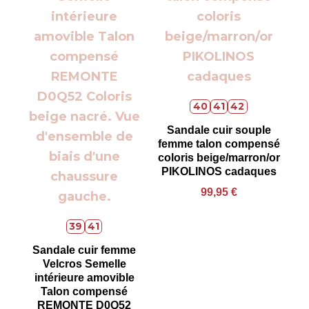
40
41
42
Sandale cuir souple
femme talon compensé
coloris beige/marron/or
PIKOLINOS cadaques
99,95
€
39
41
Sandale cuir femme
Velcros Semelle
intérieure amovible
Talon compensé
REMONTE D0Q52