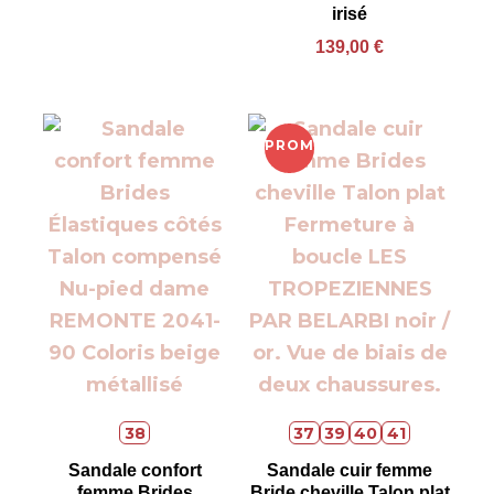
irisé
139,00
€
PROMO !
38
37
39
40
41
Sandale confort
Sandale cuir femme
femme Brides
Bride cheville Talon plat