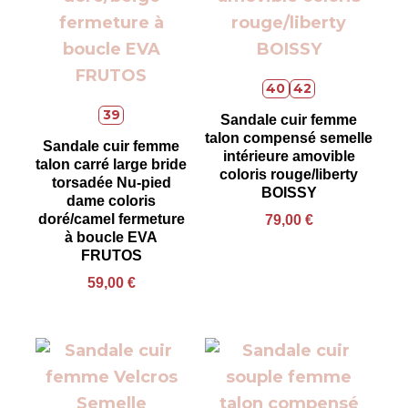
40
42
39
Sandale cuir femme
talon compensé semelle
Sandale cuir femme
intérieure amovible
talon carré large bride
coloris rouge/liberty
torsadée Nu-pied
BOISSY
dame coloris
doré/camel fermeture
79,00
€
à boucle EVA
FRUTOS
59,00
€